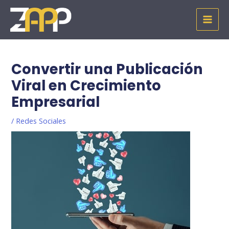
Ir
MAI
al
MEN
contenido
Navegación
de
Convertir una Publicación
entradas
Viral en Crecimiento
Empresarial
/
Redes Sociales